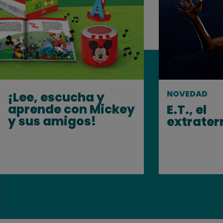
NOVEDAD
¡Lee, escucha y
aprende con Mickey
E.T., el
y sus amigos!
extrater