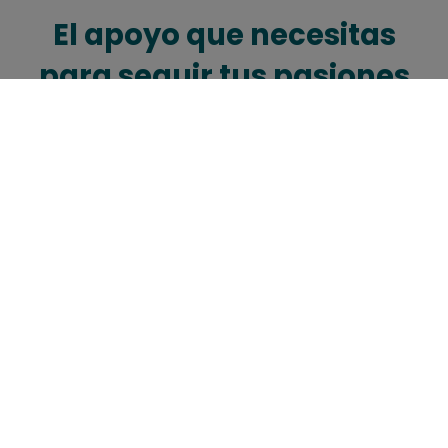
El apoyo que necesitas
para seguir tus pasiones
¿Cómo puedo suscribirme a una
colección?
¿Cómo funcionan las suscripciones
DeAgostini?
¿Qué métodos de pago se aceptan?
El apoyo que necesitas para seguir tus pasiones
El apoyo que nece