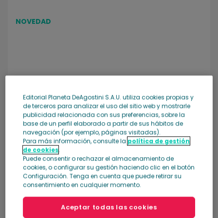
NOVEDAD
Editorial Planeta DeAgostini S.A.U. utiliza cookies propias y
de terceros para analizar el uso del sitio web y mostrarle
publicidad relacionada con sus preferencias, sobre la
base de un perfil elaborado a partir de sus hábitos de
navegación (por ejemplo, páginas visitadas).
Toda la magia de los cuentos
Para más información, consulte la
política de gestión
de cookies
.
Disney para escuchar y leer
Puede consentir o rechazar el almacenamiento de
cookies, o configurar su gestión haciendo clic en el botón
Configuración. Tenga en cuenta que puede retirar su
El nº1 por solo 1,99€
consentimiento en cualquier momento.
Ver colección
Aceptar todas las cookies