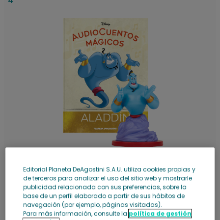
4
Agotado
Editorial Planeta DeAgostini S.A.U. utiliza cookies propias y
Genio
de terceros para analizar el uso del sitio web y mostrarle
Ver más
publicidad relacionada con sus preferencias, sobre la
base de un perfil elaborado a partir de sus hábitos de
navegación (por ejemplo, páginas visitadas).
Ver la colección
Añadir al carrito
Para más información, consulte la
política de gestión