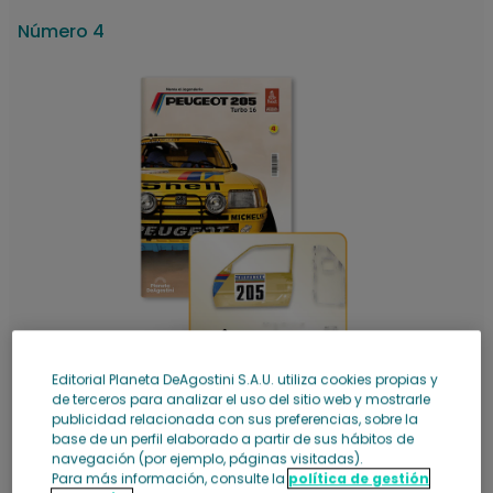
Número 4
Editorial Planeta DeAgostini S.A.U. utiliza cookies propias y
de terceros para analizar el uso del sitio web y mostrarle
14,99 €
publicidad relacionada con sus preferencias, sobre la
base de un perfil elaborado a partir de sus hábitos de
Número 4: Fascículo + piezas
navegación (por ejemplo, páginas visitadas).
Ver más
Para más información, consulte la
política de gestión